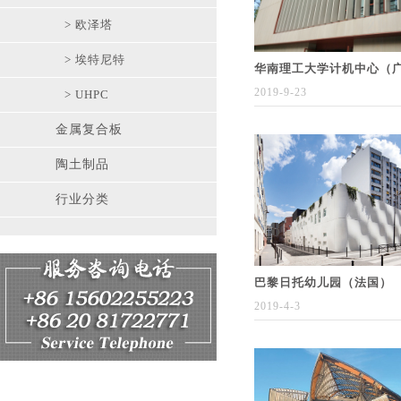
> 欧泽塔
> 埃特尼特
华南理工大学计机中心（
2019-9-23
> UHPC
金属复合板
陶土制品
行业分类
巴黎日托幼儿园（法国）
2019-4-3