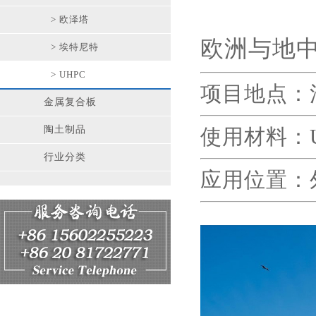
> 欧泽塔
欧洲与地中
> 埃特尼特
> UHPC
项目地点：法
金属复合板
陶土制品
使用材料：
行业分类
应用位置：