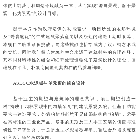
体依山就势，和周边环境融为一体，从而实现“源自景观、融于景
观、化为景观”的设计目标。
鉴于本身作为政府培训的功能需求，项目所处的地形环境
及“粉墙黛瓦”的中式建筑聚落意向以及极短的建造工期时限等，
本项目面临着诸多挑战，而这些挑战也恰恰成为了设计概念形成
的契机。同时我们相信建筑的生命来源于建筑材料的合理诠释，
其不同材料特性的组合和细部处理也强化了建筑设计的理念，使
建筑在平凡、朴素之间显现其内在的品质与韵味。
ASLOC
水泥板与单元窗的组合设计
基于业主的期望与建筑师的理念共识，项目期望创造一
种“掩映于园林景观中的粉墙黛瓦”的建筑景观风貌。但基于功能
要求与建造要求，外墙的材料必然不是砖混结构的“粉墙”，需要
在高标准的工业化产品、紧张的工期及工人手工安装的便捷与准
确性中寻求出路，于是挤压型水泥墙板与单元窗组合外墙系统被
列入设计师的考虑范围。