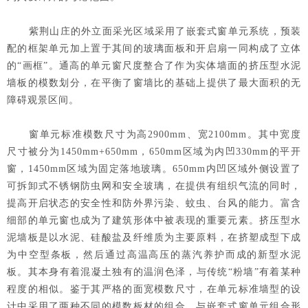
紫荆山庄的外立面采光区域采用了嵌套式窗单元系统，预装
配的框架单元加上置于其间的玻璃面板和开启扇一同构成了立体
的“画框”。通高的单元窗尺度整合了作为实体墙面的挤压型水泥
墙板的模数划分，在平衡了窗墙比的基础上提供了最大面积的无
障碍观景区间。
窗单元标准模数尺寸为高2900mm、宽2100mm。其中宽度
尺寸被分为1450mm+650mm，650mm区域为内凹330mm的平开
窗，1450mm区域为固定落地玻璃。650mm内凹区域外侧设置了
可拆卸式不锈钢防虫网和安全玻璃，在提供有组织气流的同时，
提高开启状态的安全性和防外界污染、蚊虫、台风的能力。富含
细部的单元窗也成为了建筑形体中被表现的重要元素。挤压型水
泥墙板是以水泥、硅酸盐及纤维质为主要原料，在挤塑成型下成
为中空型条板，然后通过高温高压的蒸汽养护而成的新型水泥
板。其本身有着混凝土独有的温润色泽，与传统“粉墙”有着某种
程度的相似。鉴于其严格的面宽模数尺寸，在单元标准墙型的设
计中采用了两种不同的模数板材的组合，与嵌套式窗单元组合形