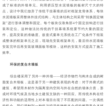
成了标准的外墙单元。利用挤压型水泥墙板的板材尺寸大的特
点，设计中我们放弃了传统干挂幕墙的后衬框架龙骨体系，每块
水泥墙板采用整体外挂式结构，与主体结构之间采用“转换固定钢
架”进行形体调整和固定。每个板块仅靠角部4个固定挂钩进行挂
装和定位。这种做法比传统的干挂幕墙系统要节约大量的固定
件，提高安装的准确度。嵌套式窗单元系统在工厂化条件下组装
成整体的框架单元之后，现场先安装框架单元，最后待水泥墙板
安装完毕后再安装玻璃面板等模块，这样的安装方式提高了施工
效率。
环保的复合木墙板
综合楼采用了另外一种外墙——经济作物竹与构木合成的树
脂复合木墙板，这是基于另一种建筑表现的考虑：对于外廊式的
建筑，希望用木材作为隔离室内空间与外在自然的墙体介质，形
成对环境气候及当地乡土建筑文脉的一种回应。而传统木构在经
济性和功能的适用性上对本项目出现了不匹配的问题。一次偶然
的机会，我们接触到一种竹与经济作物构木合成的树脂复合木材