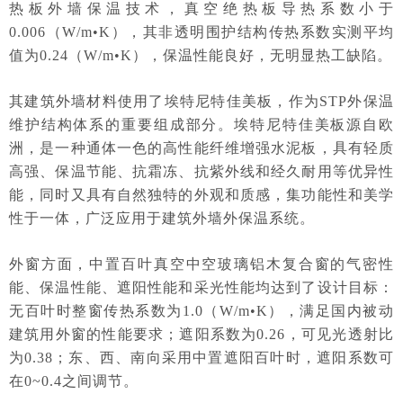
热板外墙保温技术，真空绝热板导热系数小于
0.006（W/m•K），其非透明围护结构传热系数实测平均
值为0.24（W/m•K），保温性能良好，无明显热工缺陷。
其建筑外墙材料使用了埃特尼特佳美板，作为STP外保温
维护结构体系的重要组成部分。埃特尼特佳美板源自欧
洲，是一种通体一色的高性能纤维增强水泥板，具有轻质
高强、保温节能、抗霜冻、抗紫外线和经久耐用等优异性
能，同时又具有自然独特的外观和质感，集功能性和美学
性于一体，广泛应用于建筑外墙外保温系统。
外窗方面，中置百叶真空中空玻璃铝木复合窗的气密性
能、保温性能、遮阳性能和采光性能均达到了设计目标：
无百叶时整窗传热系数为1.0（W/m•K），满足国内被动
建筑用外窗的性能要求；遮阳系数为0.26，可见光透射比
为0.38；东、西、南向采用中置遮阳百叶时，遮阳系数可
在0~0.4之间调节。